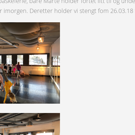
åskeferie, bare Marte holder fortet litt til og und
r imorgen. Deretter holder vi stengt fom 26.03.18