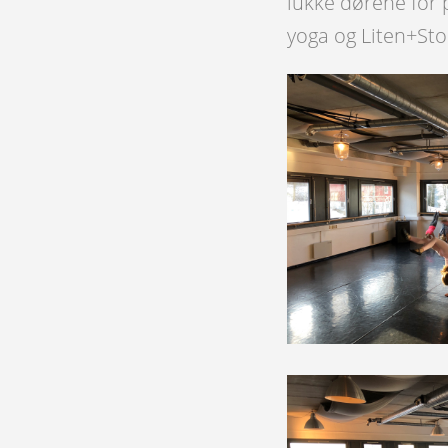
lukke dørene for p
yoga og Liten+Sto