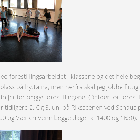
ed forestillingsarbeidet i klassene og det hele be
 plass på hytta nå, men herfra skal jeg jobbe flitt
taljer for begge forestillingene. (Datoer for forest
 tidligere 2. Og 3.juni på Riksscenen ved Schaus 
00 og Vær en Venn begge dager kl 1400 og 1630).