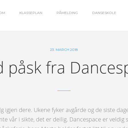
OM
KLASSEPLAN
PÅMELDING
DANSESKOLE
23. MARCH 2018
d påsk fra Dances
elg igjen dere. Ukene fyker avgårde og de siste dag
te vår i sikte, det er deilig. Dancespace er veldig 