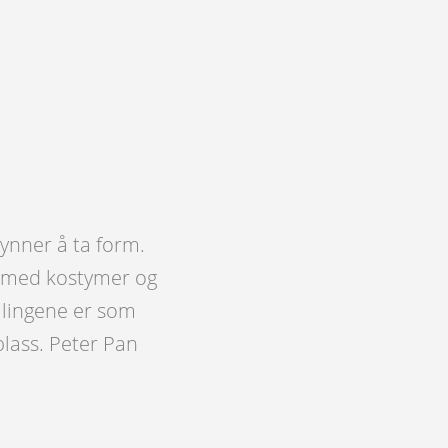
gynner å ta form.
ig med kostymer og
illingene er som
plass. Peter Pan