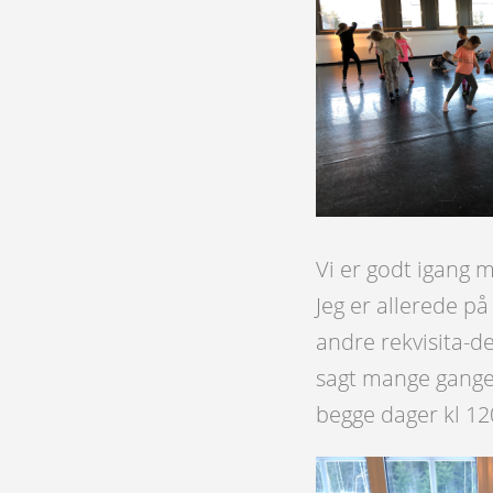
Vi er godt igang m
Jeg er allerede på
andre rekvisita-de
sagt mange ganger
begge dager kl 12