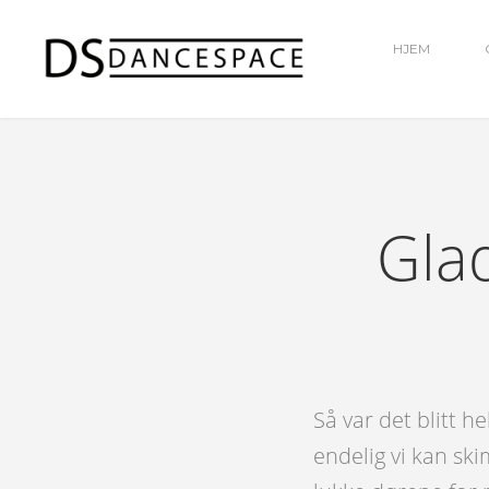
HJEM
Gla
Så var det blitt h
endelig vi kan skim