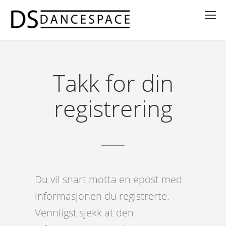
Takk for din
registrering
Du vil snart motta en epost med
informasjonen du registrerte.
Vennligst sjekk at den