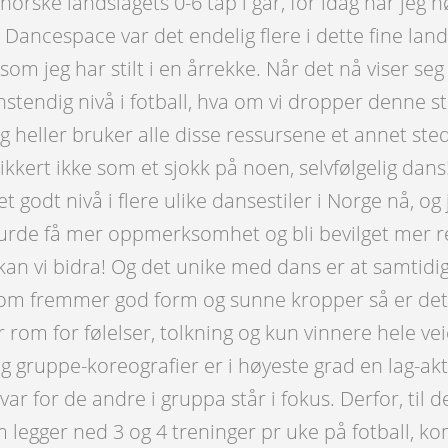
 norske landslagets 0-6 tap i går, for idag når jeg
l Dancespace var det endelig flere i dette fine land
 jeg har stilt i en årrekke. Når det nå viser seg at
anstendig nivå i fotball, hva om vi dropper denne s
g heller bruker alle disse ressursene et annet ste
kkert ikke som et sjokk på noen, selvfølgelig dans
t godt nivå i flere ulike dansestiler i Norge nå, og
urde få mer oppmerksomhet og bli bevilget mer r
 kan vi bidra! Og det unike med dans er at samtidi
t som fremmer god form og sunne kropper så er de
 rom for følelser, tolkning og kun vinnere hele ve
 gruppe-koreografier er i høyeste grad en lag-akti
r for de andre i gruppa står i fokus. Derfor, til d
m legger ned 3 og 4 treninger pr uke på fotball, ko