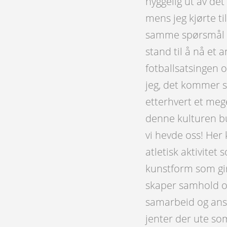
hyggelig ut av det
mens jeg kjørte ti
samme spørsmål som
stand til å nå et 
fotballsatsingen o
jeg, det kommer si
etterhvert et mege
denne kulturen b
vi hevde oss! Her
atletisk aktivite
kunstform som gir
skaper samhold og
samarbeid og ansva
jenter der ute so