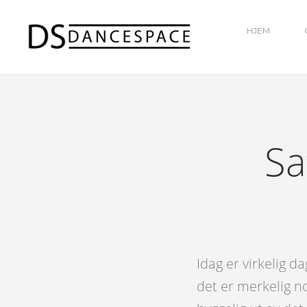
HJEM
Sa
Idag er virkelig d
det er merkelig n