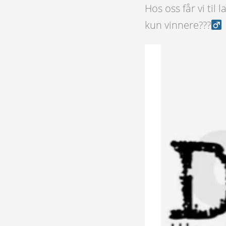
Hos oss får vi til
kun vinnere???‍