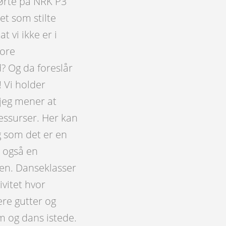
 hørte på NRK P3
et som stilte
 vi ikke er i
tore
d? Og da foreslår
! Vi holder
 jeg mener at
essurser. Her kan
g som det er en
t også en
ien. Danseklasser
vitet hvor
ere gutter og
m og dans istede.