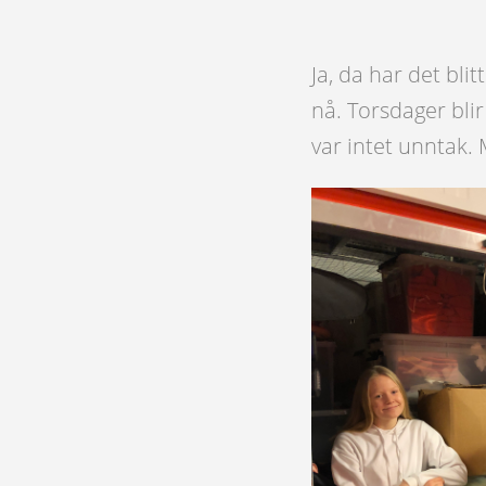
Ja, da har det bli
nå. Torsdager blir
var intet unntak. 