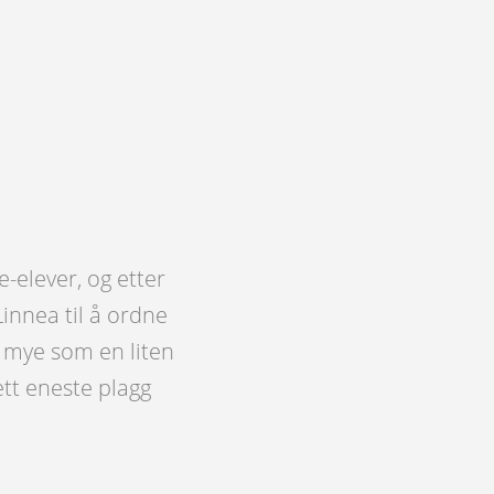
-elever, og etter
innea til å ordne
å mye som en liten
 ett eneste plagg