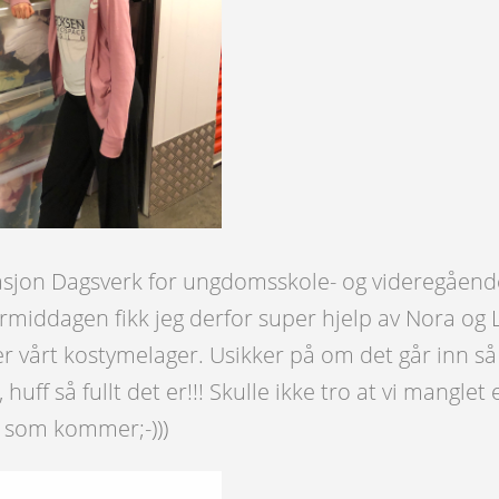
asjon Dagsverk for ungdomsskole- og videregående
rmiddagen fikk jeg derfor super hjelp av Nora og L
er vårt kostymelager. Usikker på om det går inn s
, huff så fullt det er!!! Skulle ikke tro at vi manglet
e som kommer;-)))