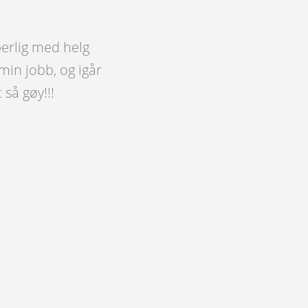
perlig med helg
min jobb, og igår
 så gøy!!!