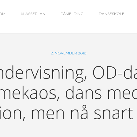
OM
KLASSEPLAN
PÅMELDING
DANSESKOLE
2. NOVEMBER 2018
dervisning, OD-d
mekaos, dans me
ion, men nå snart 