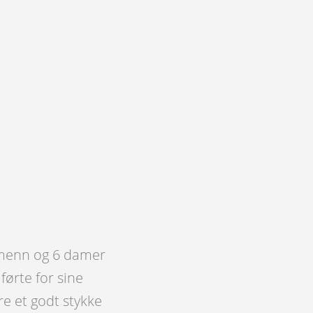
 menn og 6 damer
ørte for sine
re et godt stykke