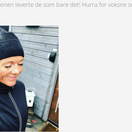
onen leverte de som bare det! Hurra for voksne som 