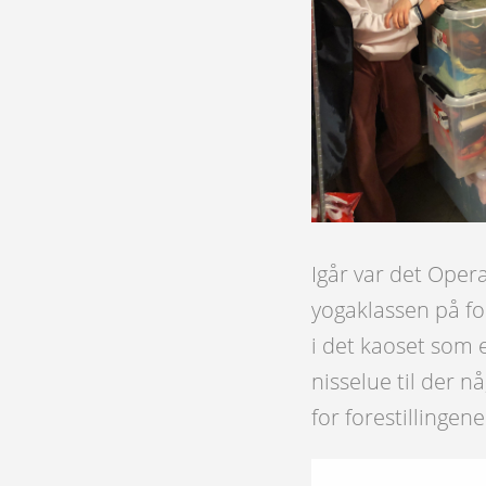
Igår var det Oper
yogaklassen på fo
i det kaoset som 
nisselue til der nå
for forestillingen