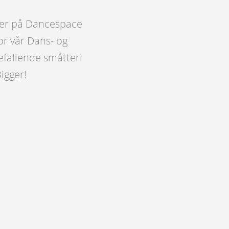
ser på Dancespace
or vår Dans- og
efallende småtteri
igger!