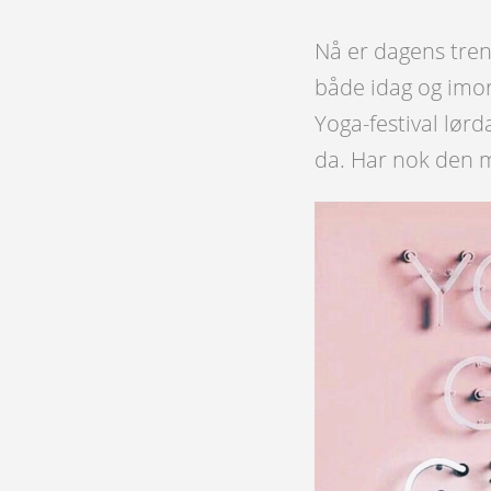
Nå er dagens tre
både idag og imor
Yoga-festival lør
da. Har nok den m