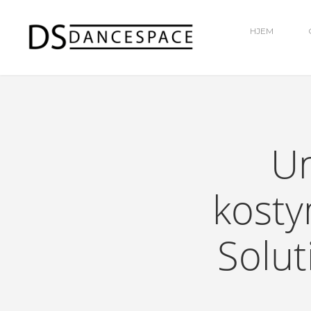
HJEM
Un
kosty
Solut