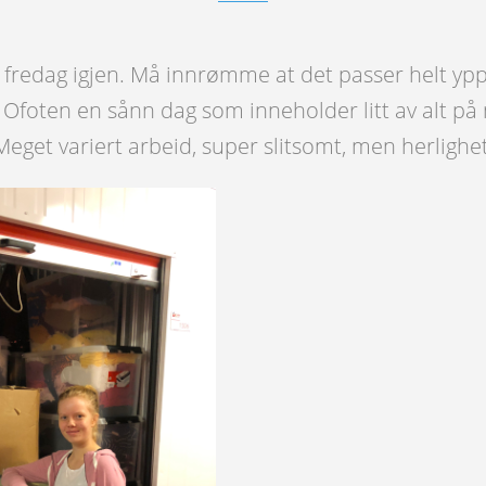
tt fredag igjen. Må innrømme at det passer helt yp
 Ofoten en sånn dag som inneholder litt av alt på 
Meget variert arbeid, super slitsomt, men herlighet