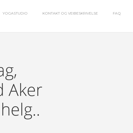
YOGASTUDIO
KONTAKT OG VEIBESKRIVELSE
FAQ
ag,
d Aker
helg..