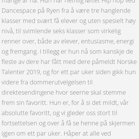
mange år nå. Hun har nemlig løftet Hip hop ved
Dancespace på Ryen fra å være tre hanglende
klasser med svært få elever og uten spesielt høy
nivå, til svimlende seks klasser som virkelig
renner over, både av elever, entusiasme, energi
og fremgang. I tillegg er hun nå som kanskje de
fleste av dere har fått med dere påmeldt Norske
Talenter 2019, og for ett par uker siden gikk hun
videre fra dommerutvelgelsen til
direktesendingene hvor seerne skal stemme
frem sin favoritt. Hun er, for å si det mildt, vår
absolutte favoritt, og vi gleder oss stort til
fortsettelsen og over å få se henne på skjermen
igjen om ett par uker. Håper at alle ved