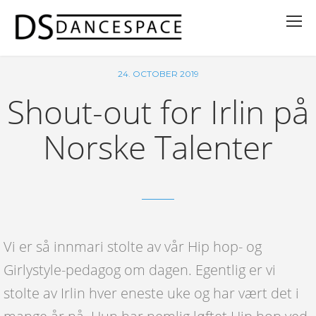
24. OCTOBER 2019
Shout-out for Irlin på
Norske Talenter
Vi er så innmari stolte av vår Hip hop- og
Girlystyle-pedagog om dagen. Egentlig er vi
stolte av Irlin hver eneste uke og har vært det i