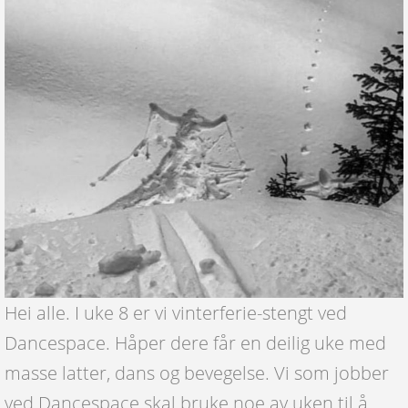
Hei alle. I uke 8 er vi vinterferie-stengt ved
Dancespace. Håper dere får en deilig uke med
masse latter, dans og bevegelse. Vi som jobber
ved Dancespace skal bruke noe av uken til å