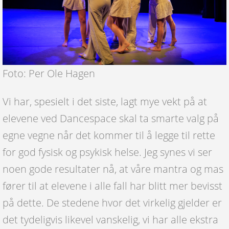
Foto: Per Ole Hagen
Vi har, spesielt i det siste, lagt mye vekt på at
elevene ved Dancespace skal ta smarte valg på
egne vegne når det kommer til å legge til rette
for god fysisk og psykisk helse. Jeg synes vi ser
noen gode resultater nå, at våre mantra og mas
fører til at elevene i alle fall har blitt mer bevisst
på dette. De stedene hvor det virkelig gjelder er
det tydeligvis likevel vanskelig, vi har alle ekstra