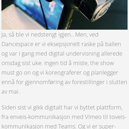
Ja, så ble vi nedstengt igjen.. Men, ved
Dancespace er vi eksepsjonelt raske på ballen
og var i gang med digital undervisning allerede
onsdag sist uke. Ingen tid å miste, the show
must go on og vi koreograferer og planlegger
ennå for gjennomføring av forestillinger i slutten
av mai.
Siden sist vi gikk digitalt har vi byttet plattform,
fra enveis-kommunikasjon med Vimeo til toveis-
kommunikasjon med Teams. Og vi er super-